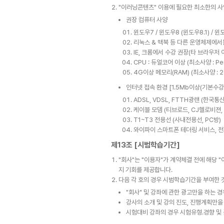
"이러닝콘텐츠" 이용에 필요한 최소한의 사
권장 컴퓨터 사양
윈도우7 / 윈도우8 (윈도우8.1) / 윈
리눅스 & 맥북 등 다른 운영체제에서
IE, 크롬에서 수강 권장(타 브라우
CPU : 듀얼코어 이상 (최소사양 : Pen
4G이상 메모리(RAM) (최소사양 : 2
인터넷 접속 환경 [1.5Mb이상(기본수강
ADSL, VDSL, FTTH광랜 (한국통
케이블 모뎀 (티브로드, CJ헬로비젼,
T1~T3 전용선 (사내전용선, PC방)
와이파이 스마트폰 테더링 서비스, 전
제13조 [시범학습기간]
"회사"는 "이용자"가 계약체결 전에 해당
지 기회를 제공합니다.
다음 각 호의 경우 시범학습기간을 부여한 
"회사" 및 강좌에 관한 광고만을 하는 경
강사의 소개 및 강의 진도, 진행계획만을
시험대비 강좌의 경우 시험유형․경향 및