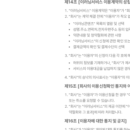
제14조 [이러닝서비스 이용계약의 성립
"이러닝서비스" 이용계약은 "이용자"가 "회
"회사"는 계약 체결 전에 "이용자"가 착오
"이러닝콘텐츠" 목록의 열람 및 선택
성명․주소․연락처․전자우편주소 등의 입
약관내용 및 청약철회에 관한 사항
"이러닝서비스"의 신청에 관한 확인 또는
결제금액의 확인 및 결제수단의 선택
"회사"는 "이용자"의 신청이 다음 각 호에
허위의 정보를 기재하거나, "회사"가 제
서비스의 이용대금을 납입하지 않은 경
"회사"의 승낙의 의사표시는 "이용자"의 이
제15조 [회사의 이용신청확인 통지와 
"회사"는 "이용자"가 이용신청을 한 경우
또는 취소를 요청할 수 있습니다.
"회사"는 "이러닝서비스"의 제공 이전에 "
약철회와 그 효과]에 따라 처리합니다.
제16조 [이용자에 대한 통지 및 공지]
"회사"가 "이용자" 개인에 대한 통지를 하