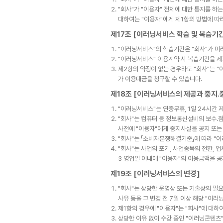
"회사"가 "이용자" 전체에 대한 통지를 하
대하여는 "이용자"에게 제1항의 방법에 따
제17조 [이러닝서비스 학습 및 복습기
"이러닝서비스"의 학습기간은 "회사"가 미
"이러닝서비스" 이용계약 시 복습기간을 
제2항의 약정이 없는 경우라도 "회사"는 "
가 이용대금을 청구할 수 있습니다.
제18조 [이러닝서비스의 제공과 중지․
"이러닝서비스"는 연중무휴, 1일 24시간 
"회사"는 컴퓨터 등 정보통신설비의 보수․점
사전에 "이용자"에게 중지사실을 공지 또는
"회사"는 「소비자분쟁해결기준」에 따라 "
"회사"는 사업의 포기, 사업종목의 전환, 
3 영업일 이내에 "이용자"의 이용금액을 
제19조 [이러닝서비스의 변경]
"회사"는 상당한 운영상 또는 기술상의 필요
사유 등을 그 변경 전 7일 이상 해당 "이
제1항의 경우에 "이용자"는 "회사"에 대하
상당한 이유 없이 수강 중인 "이러닝콘텐츠"