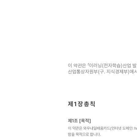
이 약관은 「이러닝(전자학습)산업 발
산업통상자원부(구. 지식경제부)에서 
제 1 장 총 칙
제1조 [목적]
이 약관은 와우내일배움카드(인터넷 도메인: hr
함을 목적으로 합니다.